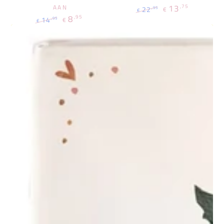
13
,75
AAN
22
,95
€
€
Regulärer
Verkaufspreis
8
,95
14
,95
€
€
Preis
Regulärer
Verkaufspreis
Preis