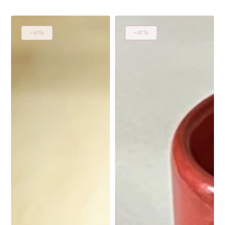
–41%
–47%