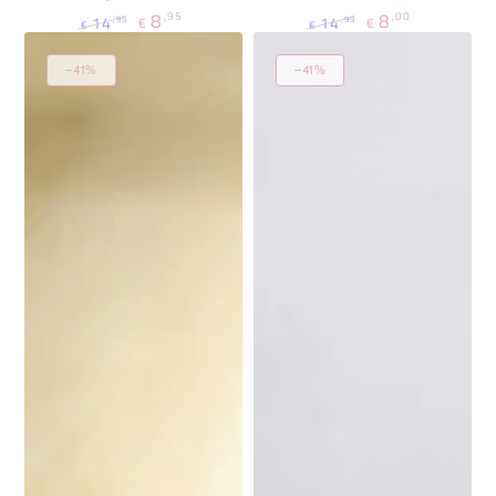
8
8
,95
,00
14
14
,95
,95
€
€
€
€
Regulärer
Verkaufspreis
Regulärer
Verkaufspreis
Preis
Preis
–41%
–41%