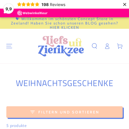
×
198
Reviews
9,9
💝 Willkommen im schönsten Concept Store in
ZUM INHALT
Zeeland! Haben Sie schon unseren BLOG gesehen?
SPRINGEN
HIER KLICKEN
Einloggen
Warenkor
KOLLEKTION:
WEIHNACHTSGESCHENKE
FILTERN UND SORTIEREN
5 produkte