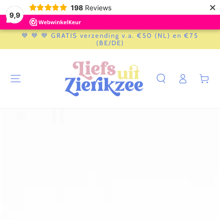
×
198
Reviews
9,9
GA NAAR
💙 💙 💙 GRATIS verzending v.a. €50 (NL) en €75
CONTENT
(BE/DE)
Log
Winkelwag
in
GA NAAR
PRODUCTINFORMATIE