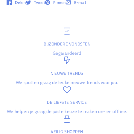
Delen
Tweet
Pinnen
E-mail
Opent in een nieuw venster.
Opent in een nieuw venster.
Opent in een nieuw venster.
Opent in een nieuw venster.
BIJZONDERE VONDSTEN
Gegarandeerd
NIEUWE TRENDS
We spotten graag de leuke nieuwe trends voor jou.
DE LIEFSTE SERVICE
We helpen je graag de juiste keuze te maken on- en offline.
VEILIG SHOPPEN