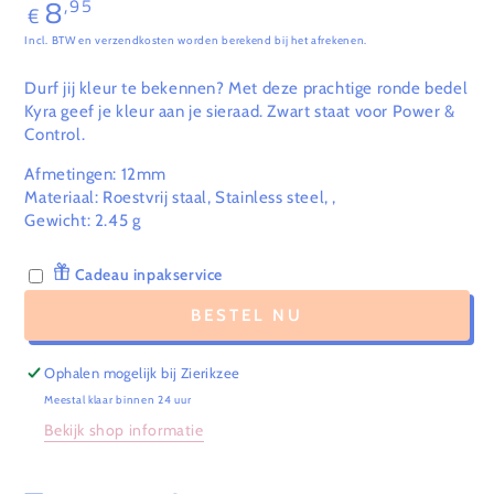
8
,95
Normale
€
prijs
Incl. BTW en verzendkosten worden berekend bij het afrekenen.
Durf jij kleur te bekennen? Met deze prachtige ronde bedel
Kyra geef je kleur aan je sieraad. Zwart staat voor Power &
Control.
Afmetingen: 12mm
Materiaal: Roestvrij staal, Stainless steel, ,
Gewicht:
2.45
g
Cadeau inpakservice
BESTEL NU
Ophalen mogelijk bij
Zierikzee
Meestal klaar binnen 24 uur
Bekijk shop informatie