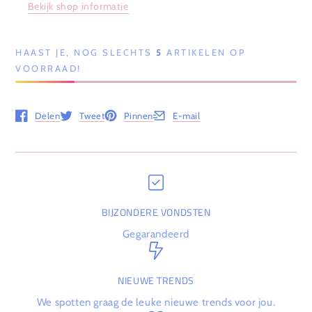
Bekijk shop informatie
HAAST JE, NOG SLECHTS
5
ARTIKELEN OP
VOORRAAD!
Delen
Tweet
Pinnen
E-mail
Opent in een nieuw venster.
Opent in een nieuw venster.
Opent in een nieuw venster.
Opent in een nieuw venster.
BIJZONDERE VONDSTEN
Gegarandeerd
NIEUWE TRENDS
We spotten graag de leuke nieuwe trends voor jou.