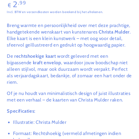
2
,99
Normale
€
prijs
Incl. BTW en verzendkosten worden berekend bij het afrekenen.
Breng warmte en persoonlijkheid over met deze prachtige,
handgetekende wenskaart van kunstenares
Christa Mulder
.
Elke kaart is een klein kunstwerk – met oog voor detail,
sfeervol geïllustreerd en gedrukt op hoogwaardig papier.
De
rechtshoekige kaart
wordt geleverd met een
bijpassende
kraft envelop
, waardoor jouw boodschap niet
alleen stijlvol, maar ook duurzaam wordt verpakt. Perfect
als verjaardagskaart, bedankje, of zomaar een hart onder de
riem.
Of je nu houdt van minimalistisch design of juist illustraties
met een verhaal – de kaarten van Christa Mulder raken.
Specificaties:
Illustratie: Christa Mulder
Formaat: Rechtshoekig (vermeld afmetingen indien