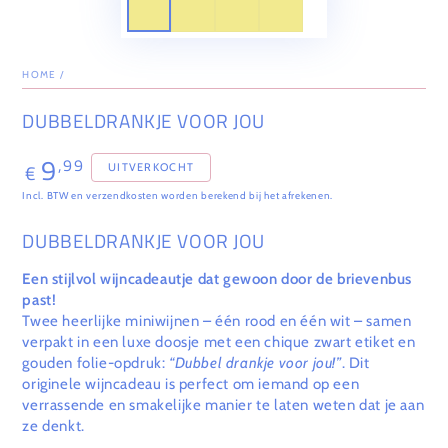
HOME
/
DUBBELDRANKJE VOOR JOU
9
,99
Normale
€
UITVERKOCHT
prijs
Incl. BTW en verzendkosten worden berekend bij het afrekenen.
DUBBELDRANKJE VOOR JOU
Een stijlvol wijncadeautje dat gewoon door de brievenbus
past!
Twee heerlijke miniwijnen – één rood en één wit – samen
verpakt in een luxe doosje met een chique zwart etiket en
gouden folie-opdruk:
“Dubbel drankje voor jou!”
. Dit
originele wijncadeau is perfect om iemand op een
verrassende en smakelijke manier te laten weten dat je aan
ze denkt.