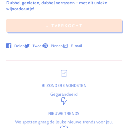
Dubbel genieten, dubbel verrassen – met dit unieke
wijncadeautje!
UITVERKOCHT
Delen
Tweet
Pinnen
E-mail
Opent in een nieuw venster.
Opent in een nieuw venster.
Opent in een nieuw venster.
Opent in een nieuw venster.
BIJZONDERE VONDSTEN
Gegarandeerd
NIEUWE TRENDS
We spotten graag de leuke nieuwe trends voor jou.