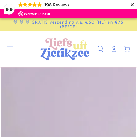
×
198
Reviews
9,9
GA NAAR
💙 💙 💙 GRATIS verzending v.a. €50 (NL) en €75
CONTENT
(BE/DE)
Log
Winkelwag
in
GA NAAR
PRODUCTINFORMATIE